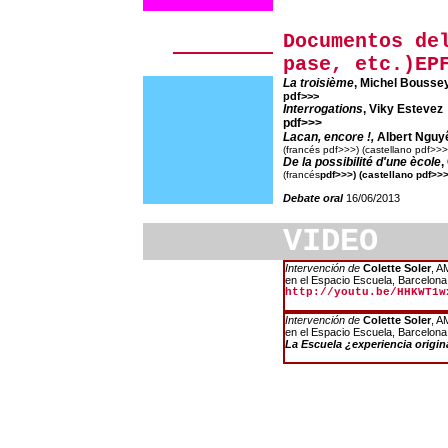
Documentos de
pase, etc.)EP
La troisième
, Michel Bousse
pdf>>>
Interrogations
, Viky Estevez
pdf>>>
Lacan, encore !,
Albert Nguy
(francés pdf>>>) (castellano pdf>>>
De la possibilité d'une ècole
,
(francés
pdf>>>) (castellano
pdf>>
Debate oral
16/06/2013
VIDEO
Intervención de
Colette Soler
, A
en el Espacio Escuela, Barcelona
http://youtu.be/HHKWT1w
Intervención de
Colette Soler
, A
en el Espacio Escuela, Barcelona
La Escuela ¿experiencia origin