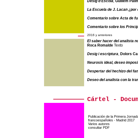
Desig d'Escola
,
Guillem Pail
La Escuela de J. Lacan ¿por 
Comentario sobre Acta de f
Comentario sobre los Princip
2016 y anteriores
El saber hacer del analista no
Roca Romalde
Texto
Desig i escriptura
,
Dolors C
Neurosis ideal, deseo imposi
Despertar del hechizo del f
Deseo del analista con la tr
Cártel - Docu
Publicación de la Primera Jornada
francoespañoles - Madrid 2017
Varios autores
consultar PDF