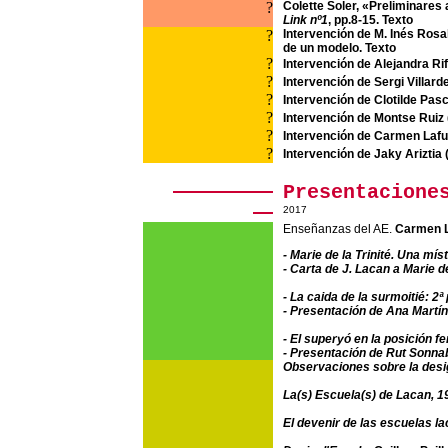
?
Colette Soler, «Preliminares
Link nº1
, pp.8-15. Texto
?
Intervención de M. Inés Rosa
de un modelo. Texto
?
Intervención de Alejandra Rif
?
Intervención de Sergi Villar
?
Intervención de Clotilde Pasc
?
Intervención de Montse Ruiz 
?
Intervención de Carmen Lafu
?
Intervención de Jaky Ariztia
Presentacione
2017
Enseñanzas del AE.
Carmen L
- Marie de la Trinité. Una míst
- Carta de J. Lacan a Marie de
- La caida de la surmoitié: 2ª
- Presentación
de
Ana Martí
- El superyó en la posición f
- Presentación
de
Rut Sonn
Observaciones sobre la desi
La(s) Escuela(s) de Lacan, 1
El devenir de las escuelas l