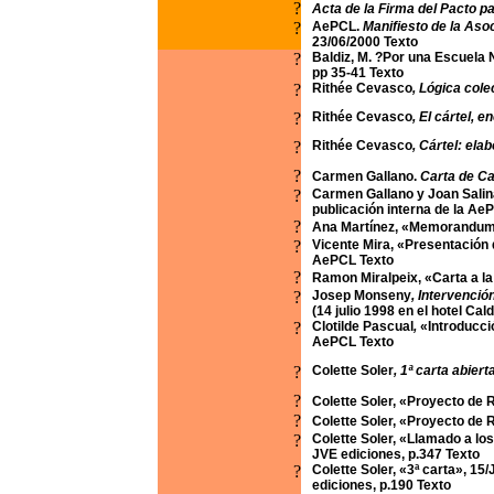
?
Acta de la Firma del Pacto p
?
AePCL.
Manifiesto de la Aso
23/06/2000 Texto
?
Baldiz, M. ?Por una Escuela N
pp 35-41 Texto
?
Rithée Cevasco
, Lógica cole
?
Rithée Cevasco
, El cártel, 
?
Rithée Cevasco
, Cártel: ela
?
Carmen Gallano.
Carta de Ca
?
Carmen Gallano y Joan Salin
publicación interna de la Ae
?
Ana Martínez, «Memorandum 
?
Vicente Mira, «Presentación 
AePCL Texto
?
Ramon Miralpeix, «Carta a la
?
Josep Monseny
, Intervenci
(14 julio 1998 en el hotel Cald
?
Clotilde Pascual
,
«Introducci
AePCL Texto
?
Colette Soler
, 1ª carta abier
?
Colette Soler, «Proyecto de 
?
Colette Soler, «Proyecto de 
?
Colette Soler, «Llamado a lo
JVE ediciones, p.347 Texto
?
Colette Soler, «3ª carta», 15/
ediciones, p.190 Texto